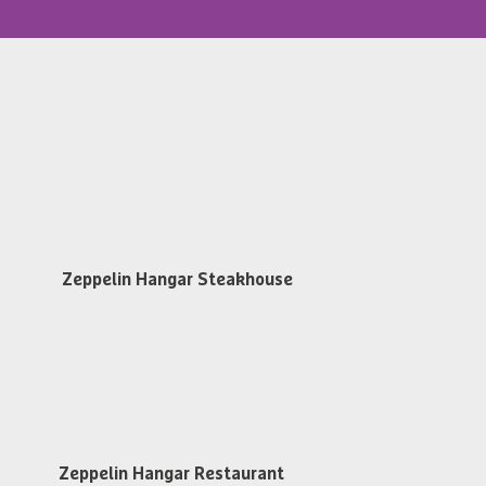
Zeppelin Hangar Restaurant & Steakhouse
Messestr. 134, D-88046 Friedrichshafen
restaurant@zeppelin-hangar-fn.de
Tel. +49 (0)7541 700 5868
Öffnungszeiten
Zeppelin Hangar Steakhouse
Dienstag bis Samstag
ab 17:30 Uhr
Steakhouse Reservieren
Zeppelin Hangar Restaurant