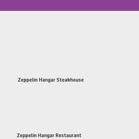
Zeppelin Hangar Restaurant & Steakhouse
Messestr. 134, D-88046 Friedrichshafen
restaurant@zeppelin-hangar-fn.de
Tel. +49 (0)7541 700 5868
Öffnungszeiten
Zeppelin Hangar Steakhouse
Dienstag bis Samstag
ab 17:30 Uhr
Steakhouse Reservieren
Zeppelin Hangar Restaurant