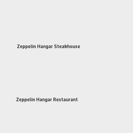
Messestr. 134, D-88046 Friedrichshafen
restaurant@zeppelin-hangar-fn.de
Tel. +49 (0)7541 700 5868
Öffnungszeiten
Zeppelin Hangar Steakhouse
Dienstag bis Samstag
ab 17:30 Uhr
Steakhouse Reservieren
Zeppelin Hangar Restaurant
An Flugtagen 1 Std. vor dem 1. Flug
Warme Küche
von 11:30 - 15:30 Uhr