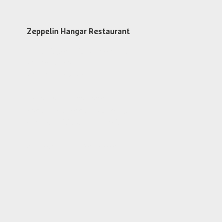
Zeppelin Hangar Restaurant
An Flugtagen 1 Std. vor dem 1. Flug
Warme Küche
von 11:30 - 15:30 Uhr
Findet kein Flugbetrieb statt
Restaurant Dienstag bis Freitag
von 11:30 - 13:30 Uhr geöffnet
Zeppelin Hangar Reservieren