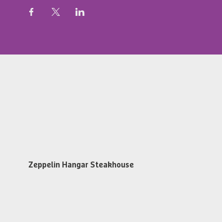
Zeppelin Hangar Restaurant & Steakhouse
Messestr. 134, D-88046 Friedrichshafen
restaurant@zeppelin-hangar-fn.de
Tel. +49 (0)7541 700 5868
Öffnungszeiten
Zeppelin Hangar Steakhouse
Dienstag bis Samstag
ab 17:30 Uhr
Steakhouse Reservieren