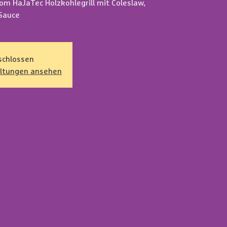
om HaJaTec Holzkohlegrill mit Coleslaw,
Sauce
schlossen
altungen ansehen