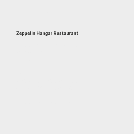
Steakhouse Reservieren
Zeppelin Hangar Restaurant
An Flugtagen 1 Std. vor dem 1. Flug
Warme Küche
von 11:30 - 15:30 Uhr
Findet kein Flugbetrieb statt
Restaurant Dienstag bis Freitag
von 11:30 - 13:30 Uhr geöffnet
Zeppelin Hangar Reservieren