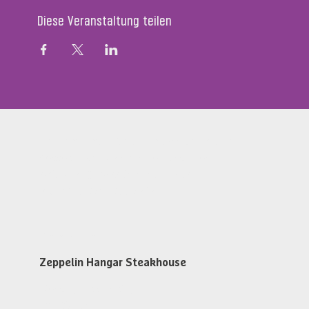
Diese Veranstaltung teilen
Zeppelin Hangar Restaurant & Steakhouse
Messestr. 134, D-88046 Friedrichshafen
restaurant@zeppelin-hangar-fn.de
Tel. +49 (0)7541 700 5868
Öffnungszeiten
Zeppelin Hangar Steakhouse
Dienstag bis Samstag
ab 17:30 Uhr