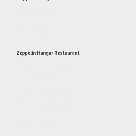
Dienstag bis Samstag
ab 17:30 Uhr
Steakhouse Reservieren
Zeppelin Hangar Restaurant
An Flugtagen 1 Std. vor dem 1. Flug
Warme Küche
von 11:30 - 15:30 Uhr
Findet kein Flugbetrieb statt
Restaurant Dienstag bis Freitag
von 11:30 - 13:30 Uhr geöffnet
Zeppelin Hangar Reservieren