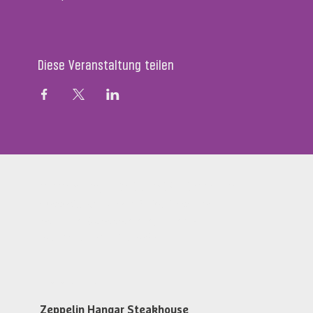
Diese Veranstaltung teilen
Zeppelin Hangar Restaurant & Steakhouse
Messestr. 134, D-88046 Friedrichshafen
restaurant@zeppelin-hangar-fn.de
Tel. +49 (0)7541 700 5868
Öffnungszeiten
Zeppelin Hangar Steakhouse