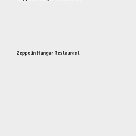
Dienstag bis Samstag
ab 17:30 Uhr
Steakhouse Reservieren
Zeppelin Hangar Restaurant
An Flugtagen 1 Std. vor dem 1. Flug
Warme Küche
von 11:30 - 15:30 Uhr
Findet kein Flugbetrieb statt
Restaurant Dienstag bis Freitag
von 11:30 - 13:30 Uhr geöffnet
Zeppelin Hangar Reservieren