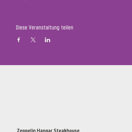
Diese Veranstaltung teilen
Zeppelin Hangar Restaurant & Steakhouse
Messestr. 134, D-88046 Friedrichshafen
restaurant@zeppelin-hangar-fn.de
Tel. +49 (0)7541 700 5868
Öffnungszeiten
Zeppelin Hangar Steakhouse