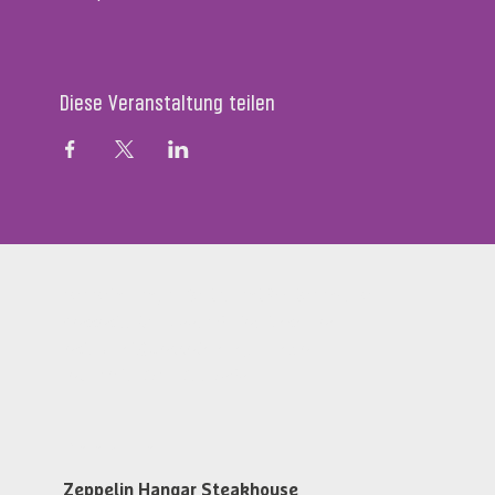
Diese Veranstaltung teilen
Zeppelin Hangar Restaurant & Steakhouse
Messestr. 134, D-88046 Friedrichshafen
restaurant@zeppelin-hangar-fn.de
Tel. +49 (0)7541 700 5868
Öffnungszeiten
Zeppelin Hangar Steakhouse