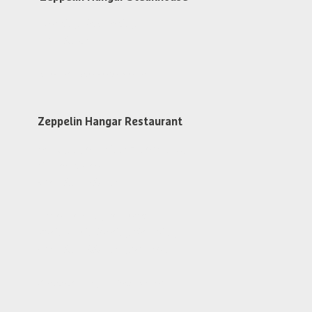
Dienstag bis Samstag
ab 17:30 Uhr
Steakhouse Reservieren
Zeppelin Hangar Restaurant
An Flugtagen 1 Std. vor dem 1. Flug
Warme Küche
von 11:30 - 15:30 Uhr
Findet kein Flugbetrieb statt
Restaurant Dienstag bis Freitag
von 11:30 - 13:30 Uhr geöffnet
Zeppelin Hangar Reservieren