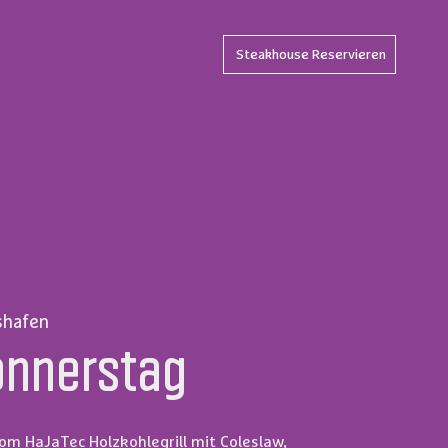
Steakhouse Reservieren
shafen
onnerstag
om HaJaTec Holzkohlegrill mit Coleslaw,