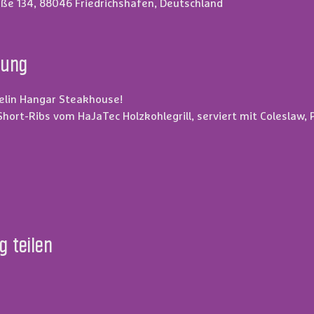
ße 134, 88046 Friedrichshafen, Deutschland
tung
elin Hangar Steakhouse!
Short-Ribs vom HaJaTec Holzkohlegrill, serviert mit Coleslaw
g teilen