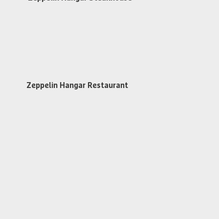
Dienstag bis Samstag
ab 17:30 Uhr
Steakhouse Reservieren
Zeppelin Hangar Restaurant
An Flugtagen 1 Std. vor dem 1. Flug
Warme Küche
von 11:30 - 15:30 Uhr
Findet kein Flugbetrieb statt
Restaurant Dienstag bis Freitag
von 11:30 - 13:30 Uhr geöffnet
Zeppelin Hangar Reservieren