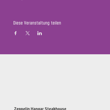
Diese Veranstaltung teilen
Zeppelin Hangar Restaurant & Steakhouse
Messestr. 134, D-88046 Friedrichshafen
restaurant@zeppelin-hangar-fn.de
Tel. +49 (0)7541 700 5868
Öffnungszeiten
Zeppelin Hangar Steakhouse