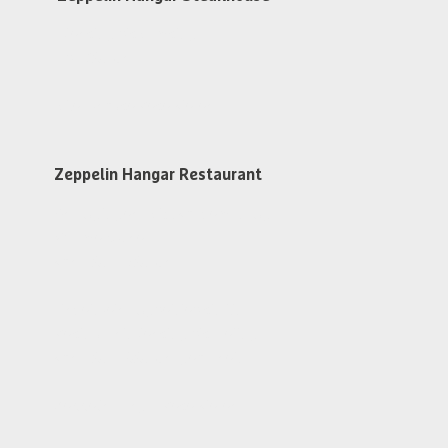
Dienstag bis Samstag
ab 17:30 Uhr
Steakhouse Reservieren
Zeppelin Hangar Restaurant
An Flugtagen 1 Std. vor dem 1. Flug
Warme Küche
von 11:30 - 15:30 Uhr
Findet kein Flugbetrieb statt
Restaurant Dienstag bis Freitag
von 11:30 - 13:30 Uhr geöffnet
Zeppelin Hangar Reservieren