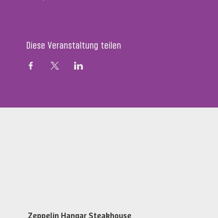
Diese Veranstaltung teilen
Zeppelin Hangar Restaurant & Steakhouse
Messestr. 134, D-88046 Friedrichshafen
restaurant@zeppelin-hangar-fn.de
Tel. +49 (0)7541 700 5868
Öffnungszeiten
Zeppelin Hangar Steakhouse