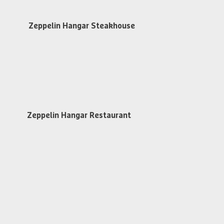
Öffnungszeiten
Zeppelin Hangar Steakhouse
Dienstag bis Samstag
ab 17:30 Uhr
Steakhouse Reservieren
Zeppelin Hangar Restaurant
An Flugtagen 1 Std. vor dem 1. Flug
Warme Küche
von 11:30 - 15:30 Uhr
Findet kein Flugbetrieb statt
Restaurant Dienstag bis Freitag
von 11:30 - 13:30 Uhr geöffnet