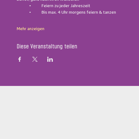
	•	Feiern zu jeder Jahreszeit
	•	Bis max. 4 Uhr morgens feiern & tanzen
Mehr anzeigen
Diese Veranstaltung teilen
Zeppelin Hangar Restaurant & Steakhouse
Messestr. 134, D-88046 Friedrichshafen
restaurant@zeppelin-hangar-fn.de
Tel. +49 (0)7541 700 5868